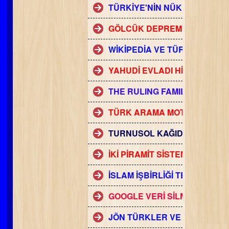
TÜRKİYE'NİN NÜKLEER BOM
GÖLCÜK DEPREMİ VE AMERİ
WİKİPEDİA VE TÜRKİYE'YE SA
YAHUDİ EVLADI HİTLER VE S
THE RULING FAMILIES OF T
TÜRK ARAMA MOTORU YAAN
TURNUSOL KAĞIDI
İKİ PİRAMİT SİSTEMİ
İSLAM İŞBİRLİĞİ TEŞKİLATI
GOOGLE VERİ SİLME YÖNTEM
JÖN TÜRKLER VE OSMANLI