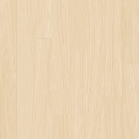
KTİF
LOW ANALYSİS RESEARCH UNIT POWER ____________
 WORLD SEARCH ENGINES
NOLOGY POWER
OVİÇ