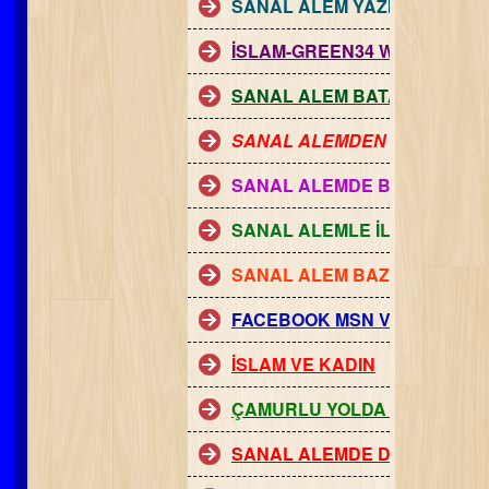
SANAL ALEM YAZILARI ONE
İSLAM-GREEN34 WEBCHAT PA
SANAL ALEM BATAKLIĞI
SANAL ALEMDEN İNSAN MA
SANAL ALEMDE BAŞLAYAN 
SANAL ALEMLE İLGİLİ DİYAN
SANAL ALEM BAZI DİNİ CHAT 
FACEBOOK MSN VE AİLE
İSLAM VE KADIN
ÇAMURLU YOLDA YOLCULUK
SANAL ALEMDE DİNİ CHAT V