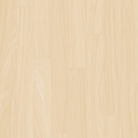
BA GÜCÜ
KAN TESLA DENEYİ
YGISIZLIK
OYKIRIM YALANI
HE WORLD
İ
 VE DOĞU KUDÜS
İ