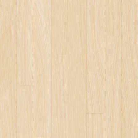
RY
IONARY
ERY
ELERİ
LLARIYLA İLGİLİ ___BİR TARTIŞMA
ANTISI VE HARAM