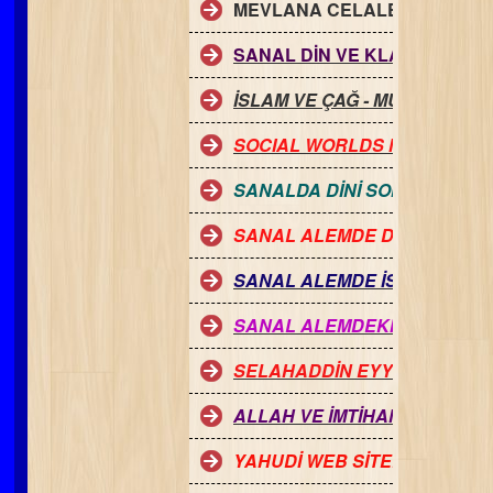
MEVLANA CELALEDDİN-İ RUM
SANAL DİN VE KLAVYE MÜSL
İSLAM VE ÇAĞ - MUHAMMED
SOCIAL WORLDS MUSIC BOX 
SANALDA DİNİ SOHBET SAÇM
SANAL ALEMDE DİNİ SOHBET
SANAL ALEMDE İSLAM
SANAL ALEMDEKİ EVLİ ERKE
SELAHADDİN EYYUBİ VE CU
ALLAH VE İMTİHAN
YAHUDİ WEB SİTELERİ