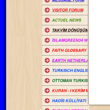
VISITOR FORUM
ACTUEL NEWS
TAKVİM DÖNÜŞÜMLERİ
İSLAMGREEN34 WEB SİTELER
FAITH GLOSSARY POWER
EARTH NETHERLAND
TURKISCH ENGLISH DICTION
OTTOMAN TURKISH DICTINO
KURAN - I KERİM MEALİ
HADİS KÜLLİYATI