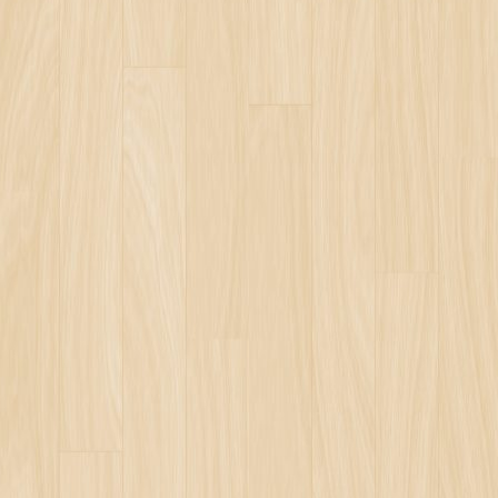
İ HAZRETLERİ - KADIN
ÜMANLIĞI İLE REEL İSLAM
 YASİN DEUTSCHLAND
UNIT
ALIKLARI ONE
 SAÇMALIĞI TWO
KLER VE REALİZM
MA GÜNÜ