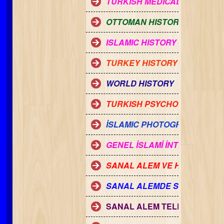
TURKISH MEDICAL DICTIONA
OTTOMAN HISTORY
ISLAMIC HISTORY
TURKEY HISTORY
WORLD HISTORY
TURKISH PSYCHOLOGY DICT
İSLAMIC PHOTOGRAPH GAL
GENEL İSLAMİ İNTERNET SİT
SANAL ALEM VE HARAM
SANAL ALEMDE SOHBET KURA
SANAL ALEM TELEFON BAĞL