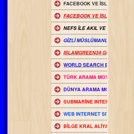
FACEBOOK VE İSLAMİYET
FACEBOOK VE İSLAMİ PERSE
NEFS İLE AKIL VE İMAN
GİZLİ MÜSLÜMANLAR
ISLAMGREEN34 GOOGLE FOL
WORLD SEARCH ENGİNES
TÜRK ARAMA MOTORLARI
DÜNYA ARAMA MOTORLARI -
SUBMARİNE INTERNET
WEB INTERNET SITES TECH
BİLGE KRAL ALİYA İZZETBEG