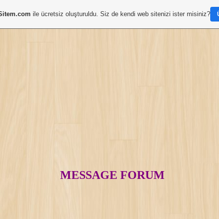
Sitem.com
ile ücretsiz oluşturuldu. Siz de kendi web sitenizi ister misiniz?
MESSAGE FORUM