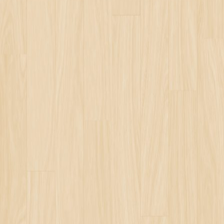
NELİ KAPATILDI
NZARALARI
AŞKLARIN SONU HÜSRANDIR
ETİN VETOSU
SİTELERİNİN EVLİLİKLERİ ETKİLEMESİ
E İSLAM